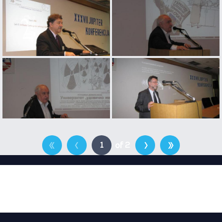
«
‹
›
»
2
of