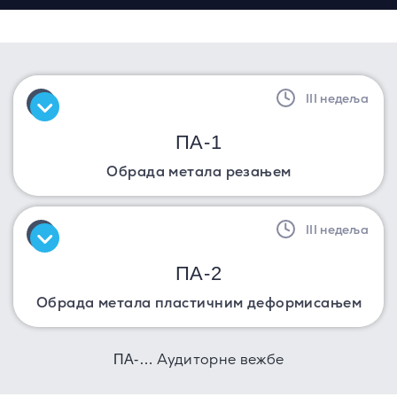
III недеља
ПА-1
Обрада метала резањем
III недеља
ПА-2
Обрада метала пластичним деформисањем
Аудиторне вежбе
ПА-…