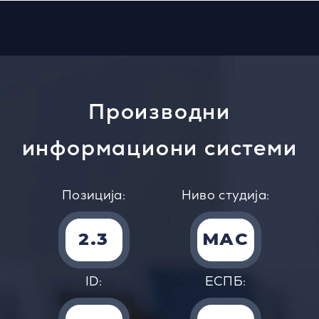
Производни
информациони системи
Позиција:
Ниво студија:
2.3
MАС
ID:
EСПБ: