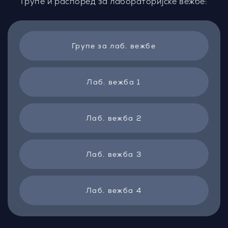
Групе и распоред за лабораторијскe вежбe:
Групе за лаб. вежбе
Лаб. вежба 1
Лаб. вежба 2
Лаб. вежба 3
Лаб. вежба 4