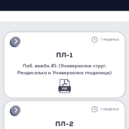
I недеља
ПЛ-1
Лаб. вежба #1: (Универзални струг,
Рендисаљка и Универзална глодалица)
I недеља
ПЛ-2