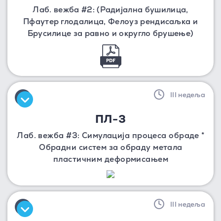
Лаб. вежба #2: (Радијална бушилица,
Пфаутер глодалица, Фелоуз рендисаљка и
Брусилице за равно и округло брушење)
III недеља
ПЛ-3
Лаб. вежба #3: Симулација процеса обраде *
Обрадни систем за обраду метала
пластичним деформисањем
III недеља