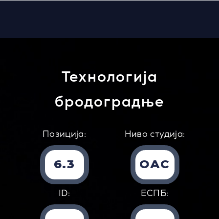
Технологија
бродоградње
Позиција:
Ниво студија:
6.3
ОАС
ID:
EСПБ: