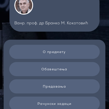
Ванр. проф. др Бранко М. Кокотовић
О предмету
Обавештења
Предавања
Рачунски задаци