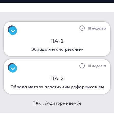
III недеља
ПА-1
Обрада метала резањем
III недеља
ПА-2
Обрада метала пластичним деформисањем
Аудиторне вежбе
ПА-…