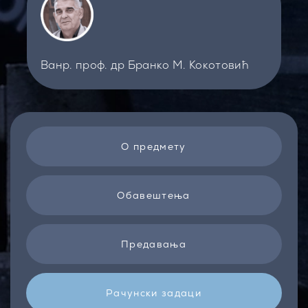
Ванр. проф. др Бранко М. Кокотовић
О предмету
Обавештења
Предавања
Рачунски задаци