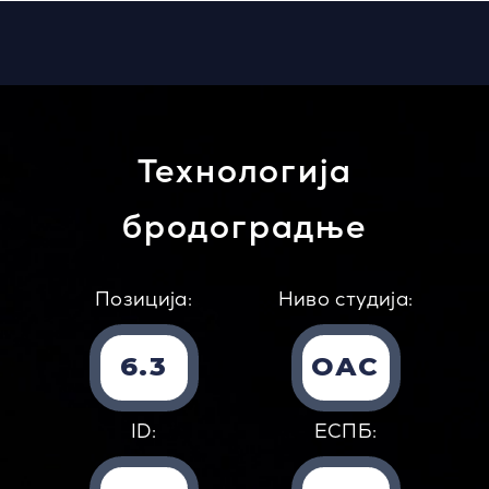
Технологија
бродоградње
Позиција:
Ниво студија:
6.3
ОАС
ID:
EСПБ: