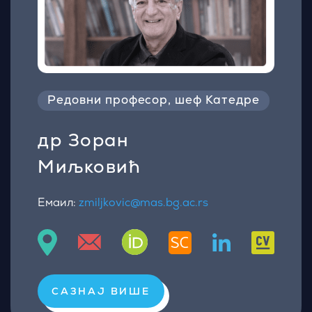
Редовни професор, шеф Катедре
др Зоран
Миљковић
Емаил:
zmiljkovic@mas.bg.ac.rs
САЗНАЈ ВИШЕ