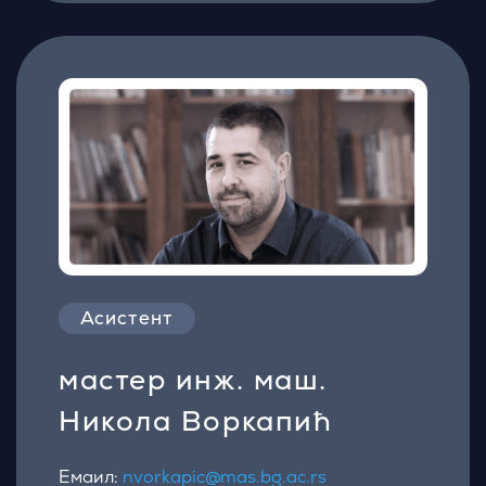
Асистент
мастер инж. маш.
Никола Воркапић
Емаил:
nvorkapic@mas.bg.ac.rs