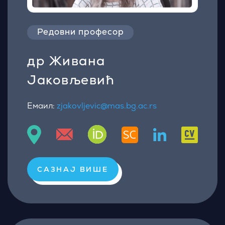
Редовни професор
др Живана
Јаковљевић
Емаил:
zjakovljevic@mas.bg.ac.rs
САЗНАЈ ВИШЕ