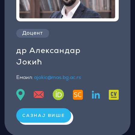
Доцент
др Александар
Јокић
Емаил:
ajokic@mas.bg.ac.rs
САЗНАЈ ВИШЕ