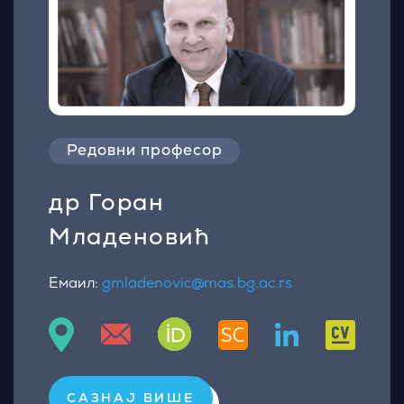
Редовни професор
др Горан
Младеновић
Емаил:
gmladenovic@mas.bg.ac.rs
САЗНАЈ ВИШЕ