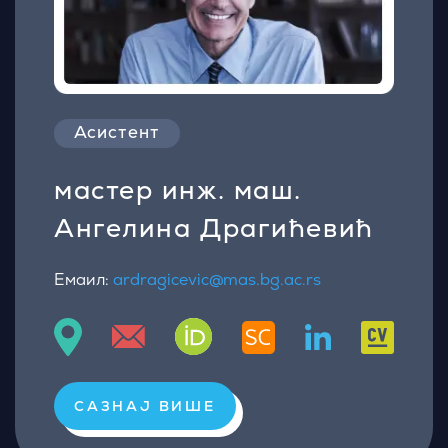
Асистент
мастер инж. маш.
Ангелина Драгићевић
Емаил:
ardragicevic@mas.bg.ac.rs
САЗНАЈ ВИШЕ