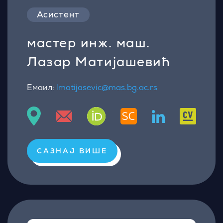
Асистент
мастер инж. маш.
Лазар Матијашевић
Емаил:
lmatijasevic@mas.bg.ac.rs
САЗНАЈ ВИШЕ