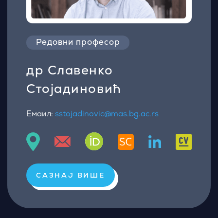
Редовни професор
др Славенко
Стојадиновић
Емаил:
sstojadinovic@mas.bg.ac.rs
САЗНАЈ ВИШЕ