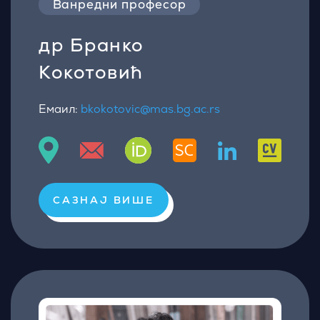
Ванредни професор
др Бранко
Кокотовић
Емаил:
bkokotovic@mas.bg.ac.rs
САЗНАЈ ВИШЕ