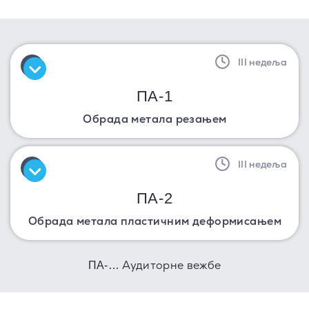
III недеља
ПА-1
Обрада метала резањем
III недеља
ПА-2
Обрада метала пластичним деформисањем
Аудиторне вежбе
ПА-…