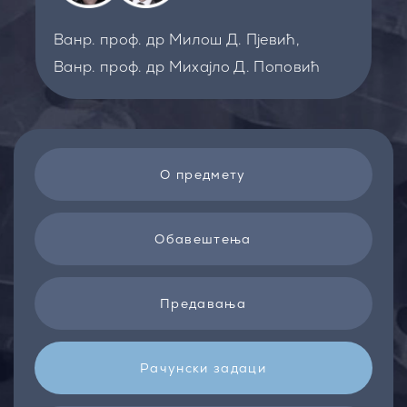
Ванр. проф. др Милош Д. Пјевић,
Ванр. проф. др Михајло Д. Поповић
О предмету
Обавештења
Предавања
Рачунски задаци