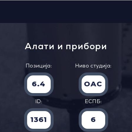
Алати и прибори
Позиција:
Ниво студија:
6.4
ОАС
ID:
EСПБ:
1361
6