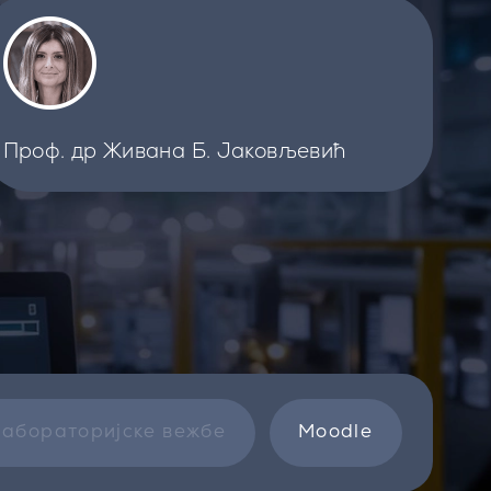
Проф. др Живана Б. Јаковљевић
абораторијске вежбе
Moodle