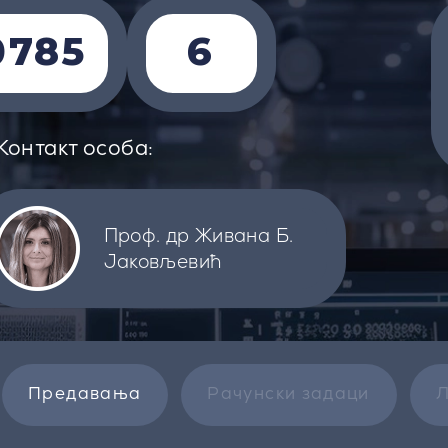
0785
6
Контакт особа:
Проф. др Живана Б.
Јаковљевић
Предавања
Рачунски задаци
Л