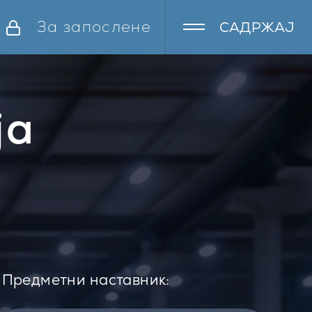
За запослене
САДРЖАЈ
ја
Предметни наставник: