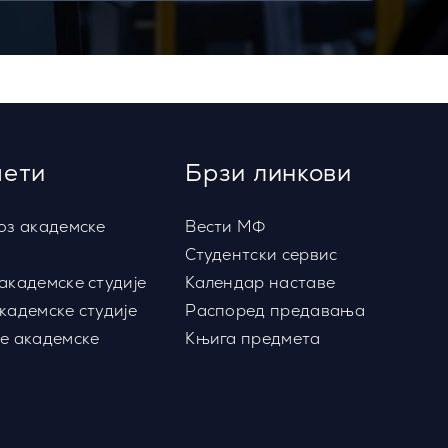
ети
Брзи линкови
оз академске
Вести МФ
Студентски сервис
академске студије
Календар наставе
кадемске студије
Распоред предавања
е академске
Књига предмета