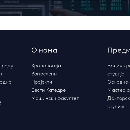
О нама
Предм
граду –
Хронологија
Водич кр
т,
Запослени
студије
водно
Пројекти
Основне 
Вести Катедре
Мастер а
Машински факултет
Докторск
6,
студије