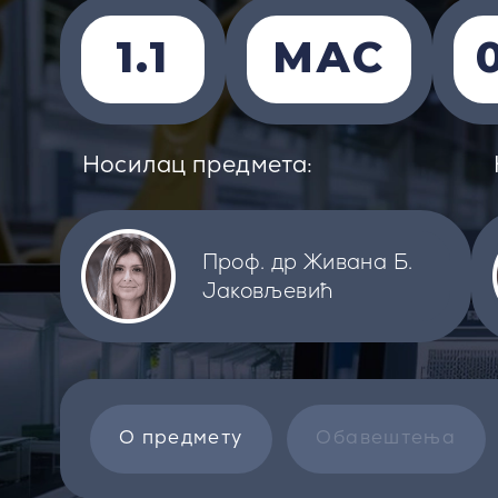
1.1
МАС
Носилац предмета:
Проф. др Живана Б.
Јаковљевић
О предмету
Обавештења