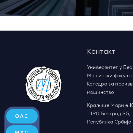
Контакт
Универзитет у Бео
Машински факулте
Катедра за произ
машинство
Краљице Марије 1
11120 Београд 35,
ОАС
Република Србија
МАС