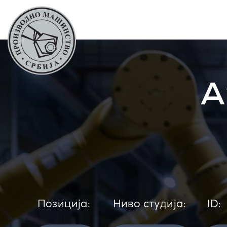
А
Позиција:
Ниво студија:
ID: