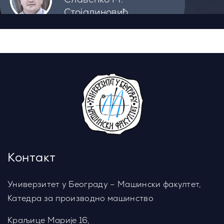
Стојадиновић
Контакт особа:
Ванр. проф. др
Славенко М.
Стојадиновић
Контакт
О предмету
Индустрија 4.0
Универзитет у Београду – Машински факултет,
Катедра за производно машинство
Предавања
Рачунски задаци
Краљице Марије 16,