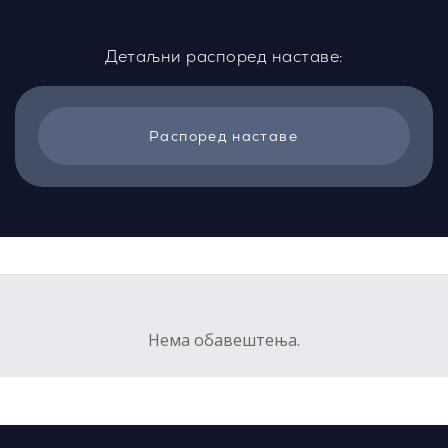
Детаљни распоред наставе:
Распоред наставе
Нема обавештења.