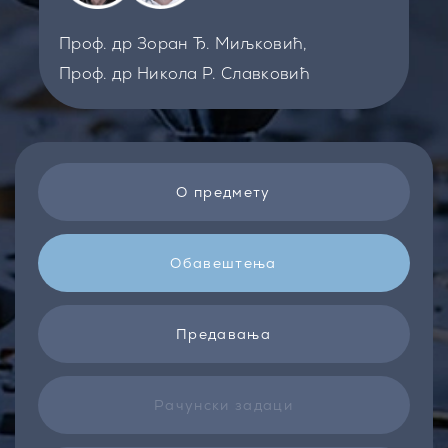
Проф. др Зоран Ђ. Миљковић,
Проф. др Никола Р. Славковић
О предмету
Обавештења
Предавања
Рачунски задаци