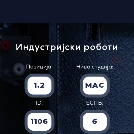
Индустријски роботи
Позиција:
Ниво студија:
1.2
МАС
ID:
EСПБ:
1106
6