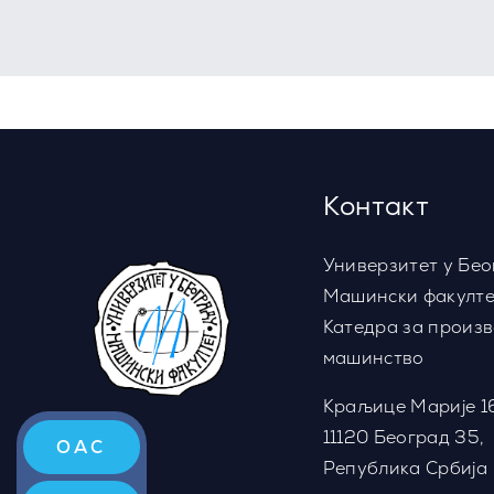
Контакт
Универзитет у Бео
Машински факулте
Катедра за произ
машинство
Краљице Марије 1
11120 Београд 35,
ОАС
Република Србија