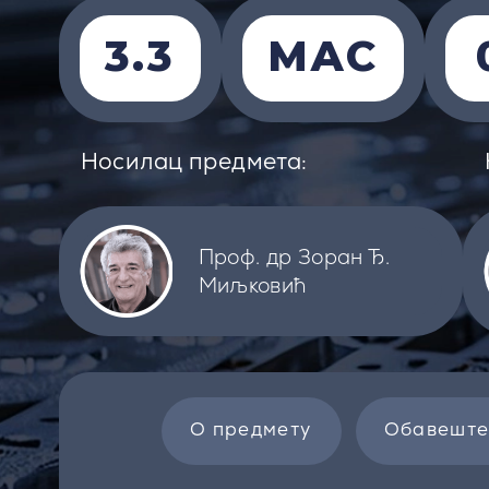
3.3
МАС
Носилац предмета:
Проф. др Зоран Ђ.
Миљковић
О предмету
Обавешт