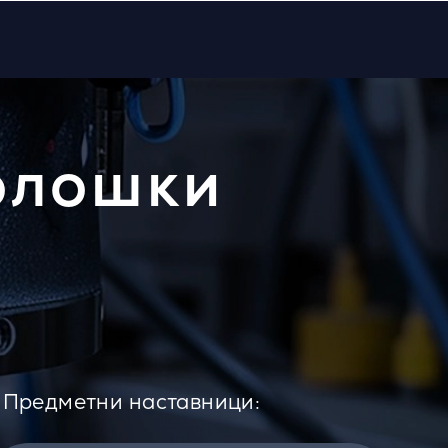
олошки
Предметни наставници: