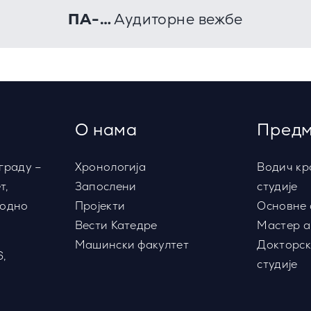
ПА-…
Аудиторне вежбе
О нама
Предм
граду –
Хронологија
Водич кр
т,
Запослени
студије
водно
Пројекти
Основне 
Вести Катедре
Мастер а
Машински факултет
Докторск
6,
студије