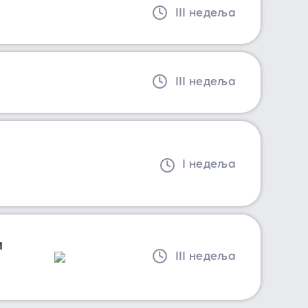
III недеља
III недеља
I недеља
и
III недеља