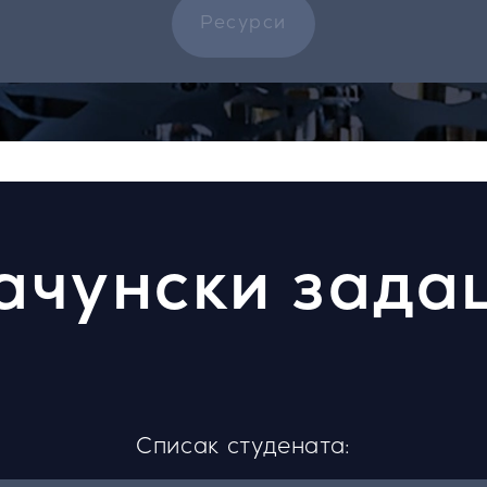
Ресурси
ачунски зада
Списак студената: