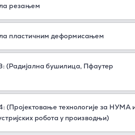
ла резањем
ла пластичним деформисањем
3: (Радијална бушилица, Пфаутер
4: (Пројектовање технологије за НУМА 
стријских робота у производњи)