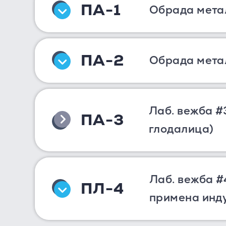
ПА-1
Обрада мета
ПА-2
Обрада мета
Лаб. вежба #
ПА-3
глодалица)
Лаб. вежба #
ПЛ-4
примена инду