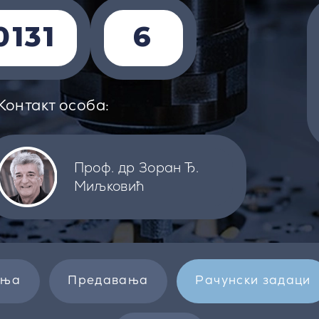
0131
6
Контакт особа:
Проф. др Зоран Ђ.
Миљковић
ења
Предавања
Рачунски задаци