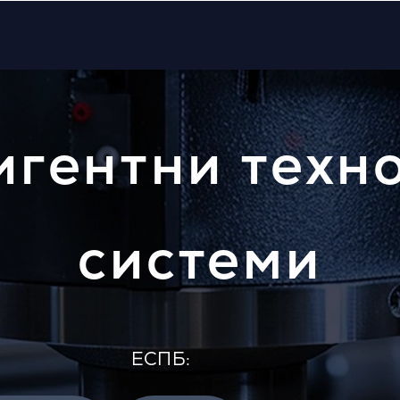
игентни техн
системи
EСПБ: