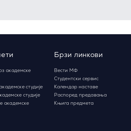
ети
Брзи линкови
оз академске
Вести МФ
Студентски сервис
академске студије
Календар наставе
кадемске студије
Распоред предавања
е академске
Књига предмета