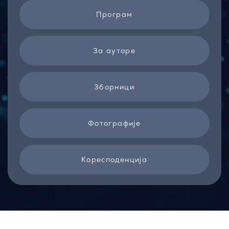
Програм
За ауторе
Зборници
Фотографије
Kоресподенција