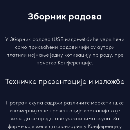
Зборник радова
У Зборник радова (USB издање) биће увршћени
само прихваћени радови чији су аутори
платили најмање једну котизацију по раду, пре
почетка Конференције.
Техничке презентације и изложбе
Програм скупа садржи различите маркетиншке
и комерцијалне презентације компанија које
желе да се представе учесницима скупа. За
фирме које желе да спонзоришу Конференцију