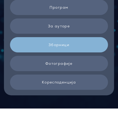
Програм
За ауторе
Зборници
Фотографије
Kоресподенција