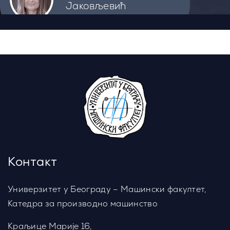
Јаковљевић
Контакт особа:
Проф. др Живана Б.
Јаковљевић
Контакт
О предмету
Индустрија 4.0
Универзитет у Београду – Машински факултет,
Катедра за производно машинство
Предавања
Рачунски задаци
Краљице Марије 16,