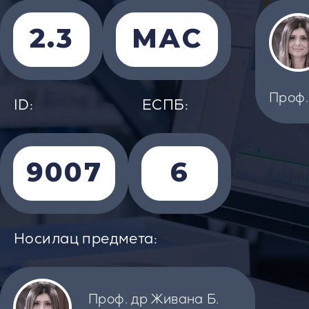
2.3
МАС
Проф.
ID:
EСПБ:
9007
6
Носилац предмета:
Проф. др Живана Б.