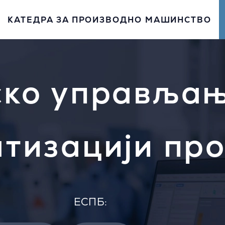
КАТЕДРА ЗА ПРОИЗВОДНО МАШИНСТВО
ско управљањ
атизацији пр
EСПБ: