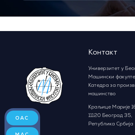
Контакт
Универзитет у Бео
Машински факулте
Катедра за произ
машинство
Краљице Марије 1
11120 Београд 35,
ОАС
Република Србија
МАС