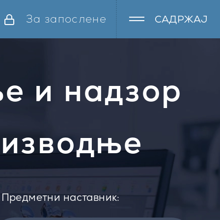
За запослене
САДРЖАЈ
е и надзор
оизводње
Предметни наставник: