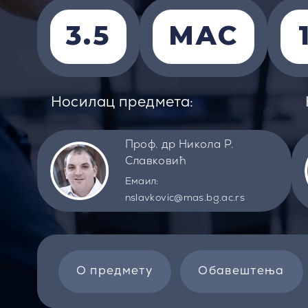
3.5
MАС
Носилац предмета:
Проф. др Никола Р.
Славковић
Емаил:
nslavkovic@mas.bg.ac.rs
О предмету
Обавештења