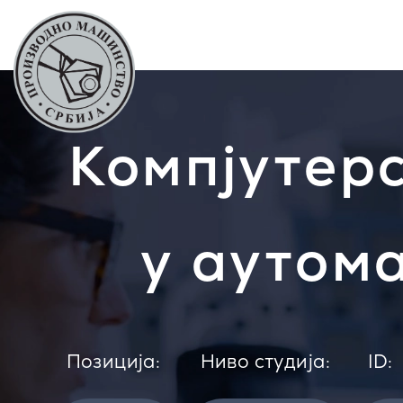
Компјутер
у аутом
Позиција:
Ниво студија:
ID: