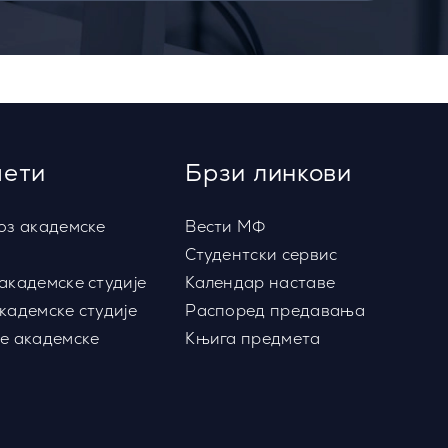
ети
Брзи линкови
оз академске
Вести МФ
Студентски сервис
академске студије
Календар наставе
кадемске студије
Распоред предавања
е академске
Књига предмета