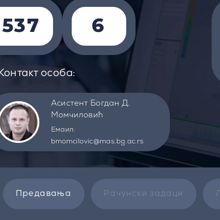
1537
6
Контакт особа:
Асистент Богдан Д.
Момчиловић
Емаил:
bmomcilovic@mas.bg.ac.rs
Предавања
Рачунски задаци