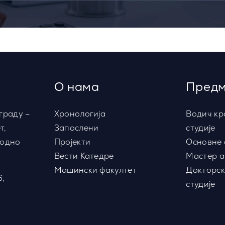
О нама
Предм
граду –
Хронологија
Водич кр
т,
Запослени
студије
водно
Пројекти
Основне 
Вести Катедре
Мастер а
Машински факултет
Докторск
6,
студије