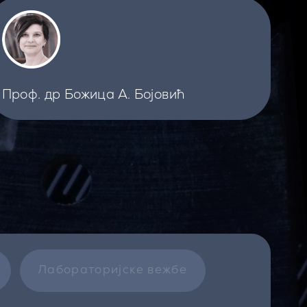
Проф. др Божица А. Бојовић
Лабораторијске вежбе