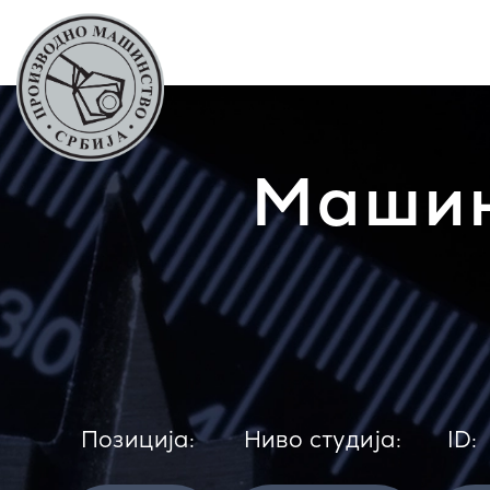
Машин
Позиција:
Ниво студија:
ID: