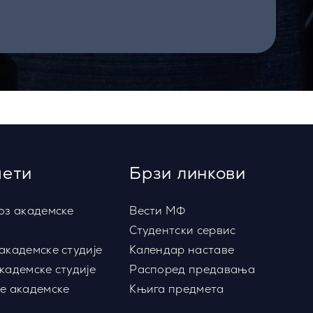
ети
Брзи линкови
оз академске
Вести МФ
Студентски сервис
академске студије
Календар наставе
кадемске студије
Распоред предавања
е академске
Књига предмета