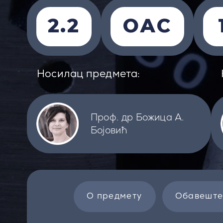
2.2
ОАС
Носилац предмета:
Проф. др Божица А.
Бојовић
О предмету
Обавешт