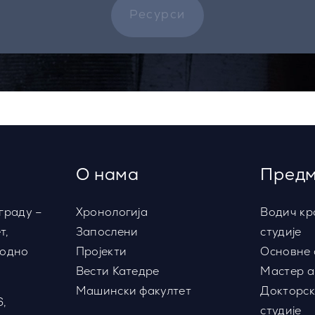
Ресурси
О нама
Предм
граду –
Хронологија
Водич кр
т,
Запослени
студије
водно
Пројекти
Основне 
Вести Катедре
Мастер а
Машински факултет
Докторск
6,
студије