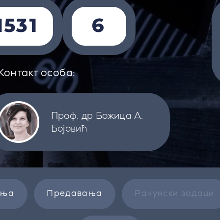
1531
6
Контакт особа:
Проф. др Божица А.
Бојовић
ења
Предавања
Рачунски задаци