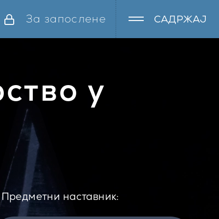
За запослене
САДРЖАЈ
ство у
Предметни наставник: