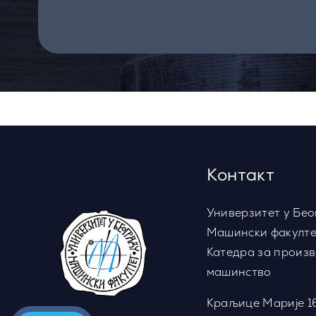
Контакт
Универзитет у Бео
Машински факулте
Катедра за произ
машинство
Краљице Марије 1