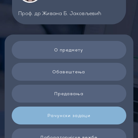
Проф. др Живана Б. Јаковљевић
О предмету
Обавештења
Предавања
Рачунски задаци
Лабораторијске вежбе