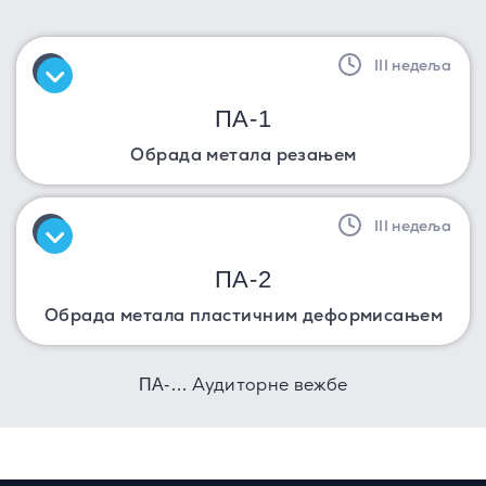
III недеља
ПА-1
Обрада метала резањем
III недеља
ПА-2
Обрада метала пластичним деформисањем
Аудиторне вежбе
ПА-…