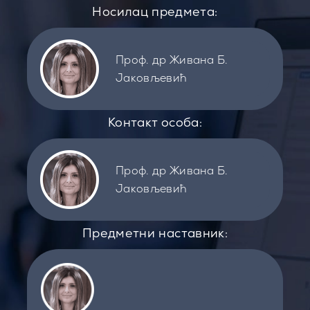
Носилац предмета:
Проф. др Живана Б.
Јаковљевић
Контакт особа:
Проф. др Живана Б.
Јаковљевић
Предметни наставник: