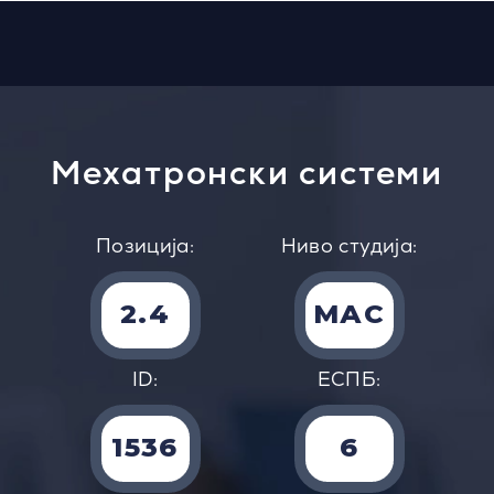
Мехатронски системи
Позиција:
Ниво студија:
2.4
МАС
ID:
EСПБ:
1536
6