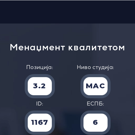
Менаџмент квалитетом
Позиција:
Ниво студија:
3.2
MАС
ID:
EСПБ:
1167
6