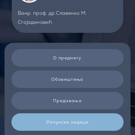
Ванр. проф. др Славенко М.
Стојадиновић
О предмету
Обавештења
Предавања
Рачунски задаци