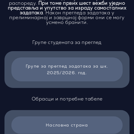
распореду.
При томе првих шест вежби уједно
представља и упутство за израду самосталних
задатака
. Након прегледа задатака у
прелиминарној и завршној форми они се могу
усмено бранити.
Групе студената за преглед
Групе за преглед задатака за шк.
2025/2026. год.
Обрасци и потребне табеле
Насловна страна