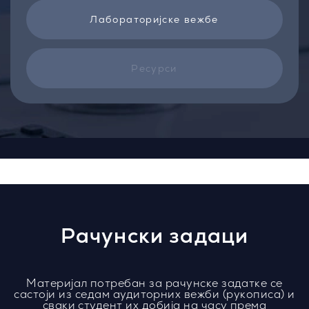
Лабораторијске вежбе
Ресурси
Рачунски задаци
Материјал потребан за рачунске задатке се
састоји из седам аудиторних вежби (рукописа) и
сваки студент их добија на часу
према