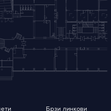
ети
Брзи линкови