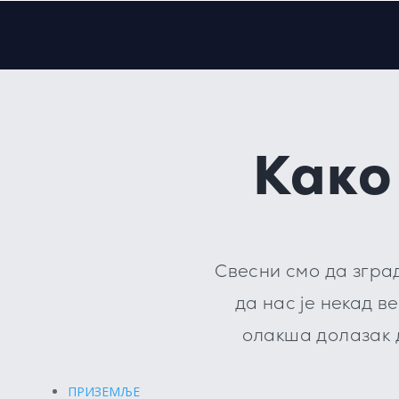
Како
Свесни смо да згра
да нас је некад 
олакша долазак д
ПРИЗЕМЉЕ