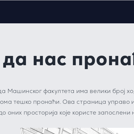
 да нас прон
да Машинског факултета има велики број ход
веома тешко пронаћи. Ова страница управо 
о оних просторија које користе запослени 