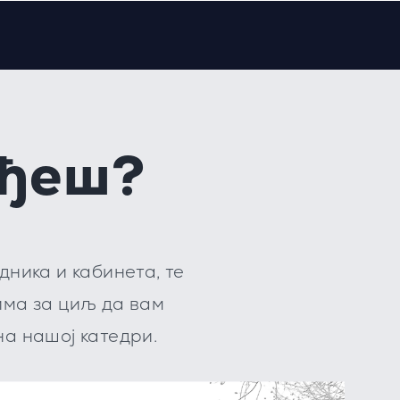
ађеш?
ника и кабинета, те
има за циљ да вам
на нашој катедри.