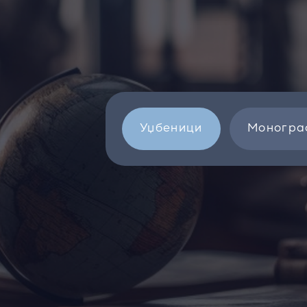
Уџбеници
Моногра