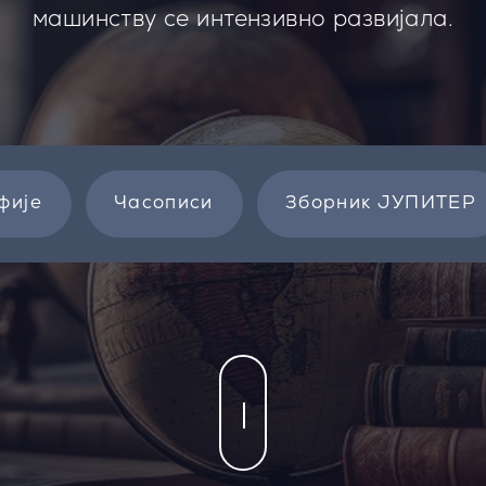
машинству се интензивно развијала.
фије
Часописи
Зборник ЈУПИТЕР
|