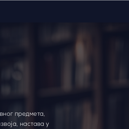
вног предмета,
звоја, настава у