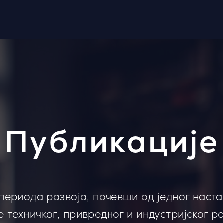
Публикације
 периода развоја, почевши од једног наста
 техничког, привредног и индустријског ра