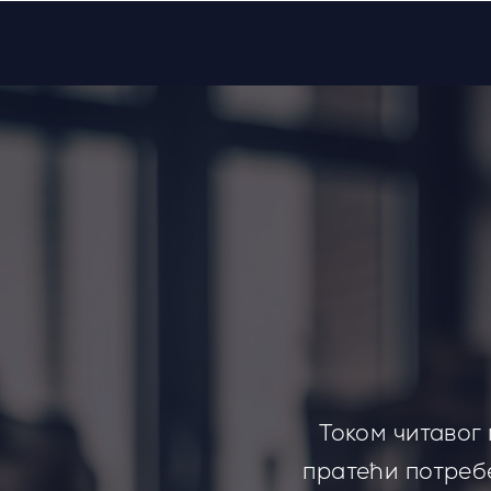
Током читавог
пратећи потребе