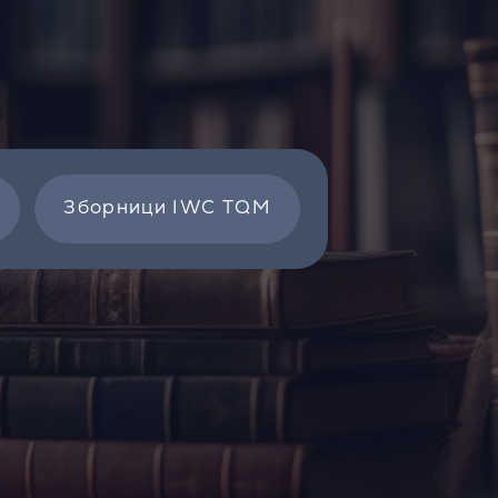
Зборници IWC TQM