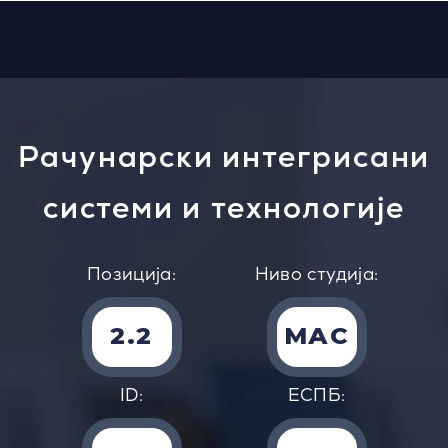
Рачунарски интегрисани
системи и технологије
Позиција:
Ниво студија:
2.2
MАС
ID:
EСПБ: