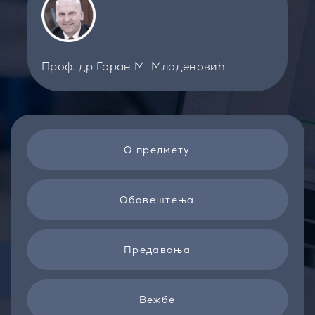
Проф. др Горан М. Младеновић
О предмету
Обавештења
Предавања
Вежбе