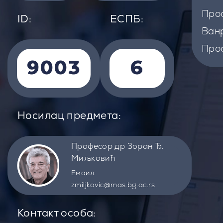
Проф
ID:
EСПБ:
Ванр
Проф
9003
6
Носилац предмета:
Професор др Зоран Ђ.
Миљковић
Емаил:
zmiljkovic@mas.bg.ac.rs
Контакт особа: