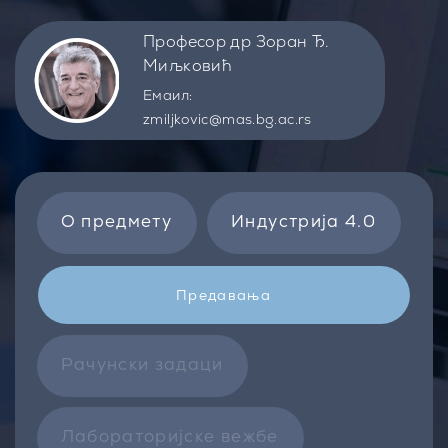
Професор др Зоран Ђ.
Миљковић
Емаил:
zmiljkovic@mas.bg.ac.rs
О предмету
Индустрија 4.0
Предавања
Рачунски задаци
Лабораторијске вежбе