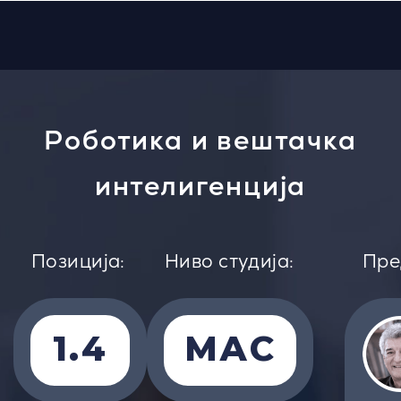
Роботика и вештачка
интелигенција
Позиција:
Ниво студија:
Пре
1.4
МАС