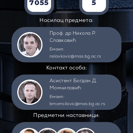
7055
5
Носилац предмета:
Проф. др Никола Р.
Славковић
Емаил:
nslavkovic@mas.bg.ac.rs
Контакт особа:
Асистент Богдан Д.
Момчиловић
Емаил:
bmomcilovic@mas.bg.ac.rs
Предметни наставници: