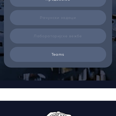
Рачунски задаци
Лабораторијске вежбе
Teams