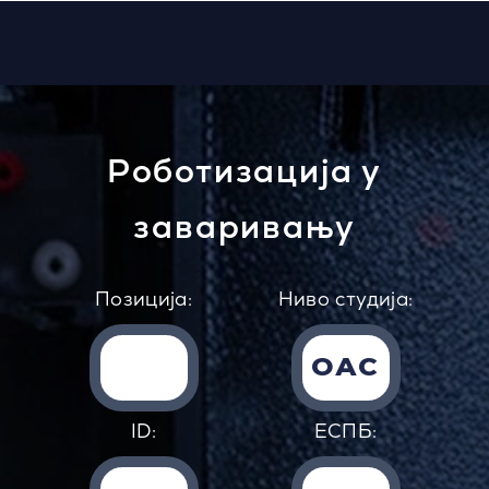
Роботизација у
заваривању
Позиција:
Ниво студија:
ОАС
ID:
EСПБ: