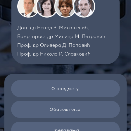
Доц. др Ненад З. Милошевић,
Ванр. проф. др Милица М. Петровић,
Проф. др Оливера Д. Поповић,
Проф. др Никола Р. Славковић
О предмету
Обавештења
Предавања