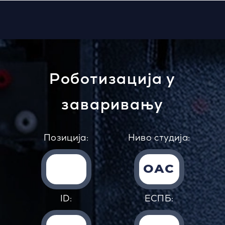
Роботизација у
заваривању
Позиција:
Ниво студија:
ОАС
ID:
EСПБ: