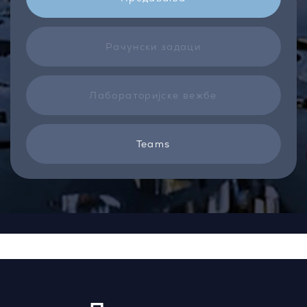
Рачунски задаци
Лабораторијске вежбе
Teams