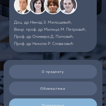
Доц. др Ненад З. Милошевић,
Ванр. проф. др Милица М. Петровић,
Проф. др Оливера Д. Поповић,
Проф. др Никола Р. Славковић
О предмету
Обавештења
Предавања