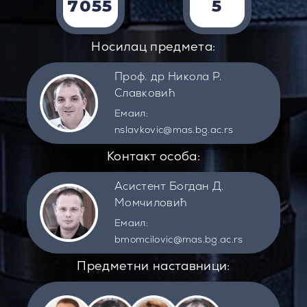
7055
5
Носилац предмета:
Проф. др Никола Р.
Славковић
Емаил:
nslavkovic@mas.bg.ac.rs
Контакт особа:
Асистент Богдан Д.
Момчиловић
Емаил:
bmomcilovic@mas.bg.ac.rs
Предметни наставници: