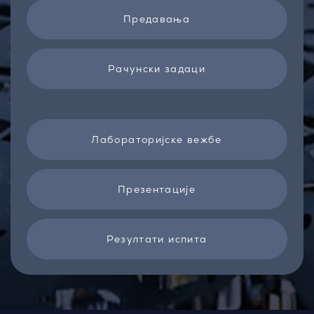
Предавања
Рачунски задаци
Лабораторијске вежбе
Презентације
Резултати испита