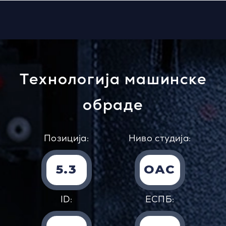
Tехнологија машинске
обраде
Позиција:
Ниво студија:
5.3
ОАС
ID:
EСПБ: