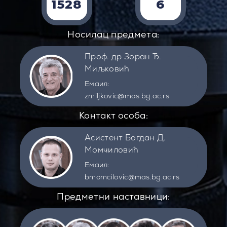
1528
6
Носилац предмета:
Проф. др Зоран Ђ.
Миљковић
Емаил:
zmiljkovic@mas.bg.ac.rs
Контакт особа:
Асистент Богдан Д.
Момчиловић
Емаил:
bmomcilovic@mas.bg.ac.rs
Предметни наставници: