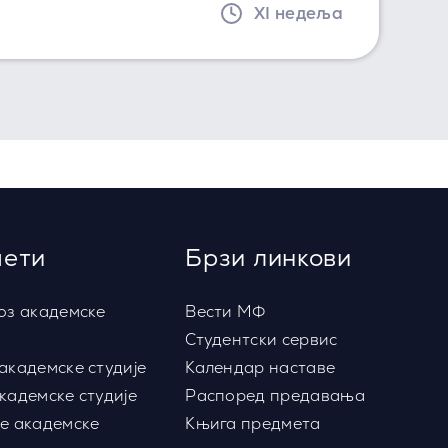
XI недеља
ети
Брзи линкови
оз академске
Вести МФ
Студентски сервис
академске студије
Календар наставе
кадемске студије
Распоред предавања
е академске
Књига предмета