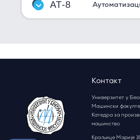
АТ-8
Аутоматизаци
Контакт
Универзитет у Бео
Машински факулте
Катедра за произ
машинство
Краљице Марије 1