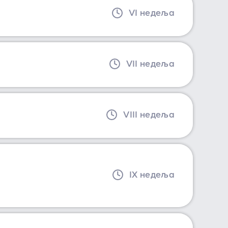
VI недеља
VII недеља
VIII недеља
IX недеља