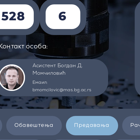
1528
6
Контакт особа:
Асистент Богдан Д.
Момчиловић
Емаил:
bmomcilovic@mas.bg.ac.rs
Обавештења
Предавања
Ра