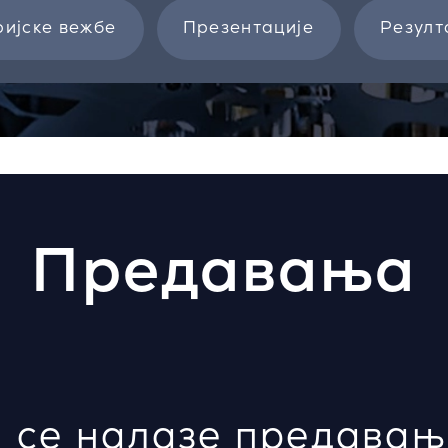
ијске вежбе
Презентације
Резулт
Предавања
 се налазе предавањ