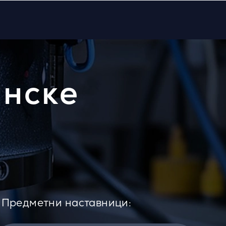
инске
Предметни наставници: