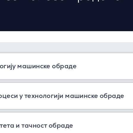
логију машинске обраде
оцеси у технологији машинске обраде
тета и тачност обраде