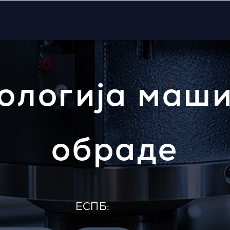
ологија маш
обраде
EСПБ: