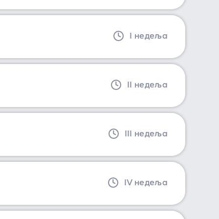
I недеља
II недеља
III недеља
IV недеља