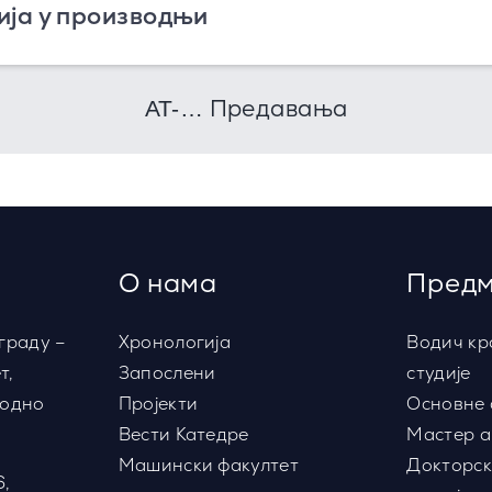
ја у производњи
Предавања
AT-…
О нама
Предм
граду –
Хронологија
Водич кр
т,
Запослени
студије
водно
Пројекти
Основне 
Вести Катедре
Мастер а
Машински факултет
Докторск
6,