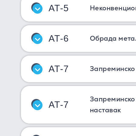
АТ-5
Неконвенцио
АТ-6
Обрада мета
АТ-7
Запреминско
Запреминско 
АТ-7
наставак