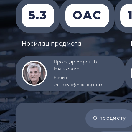
5.3
ОАС
Носилац предмета:
Проф. др Зоран Ђ.
Миљковић
Емаил:
zmiljkovic@mas.bg.ac.rs
О предмету