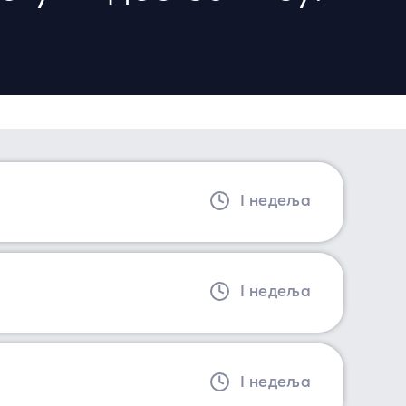
I недеља
I недеља
I недеља