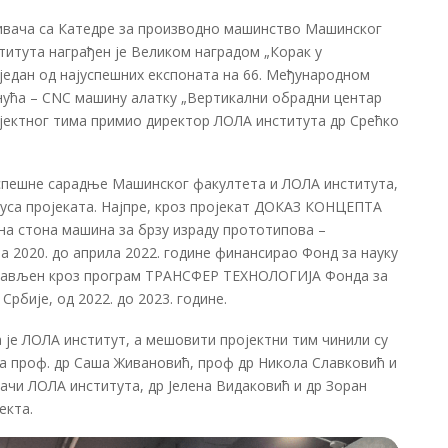
вача са Катедре за производно машинство Машинског
титута награђен је Великом наградом „Корак у
 један од најуспешних експоната на 66. Међународном
гнућа – CNC машину алатку „Вертикални обрадни центар
ојектног тима примио директор ЛОЛА института др Срећко
успешне сарадње Машинског факултета и ЛОЛА института,
клуса пројеката. Најпре, кроз пројекат ДОКАЗ КОНЦЕПТА
а стона машина за брзу израду прототипова –
а 2020. до априла 2022. године финансирао Фонд за науку
астављен кроз програм ТРАНСФЕР ТЕХНОЛОГИЈА Фонда за
рбије, од 2022. до 2023. године.
 је ЛОЛА институт, а мешовити пројектни тим чинили су
 проф. др Саша Живановић, проф др Никола Славковић и
ачи ЛОЛА института, др Јелена Видаковић и др Зоран
екта.