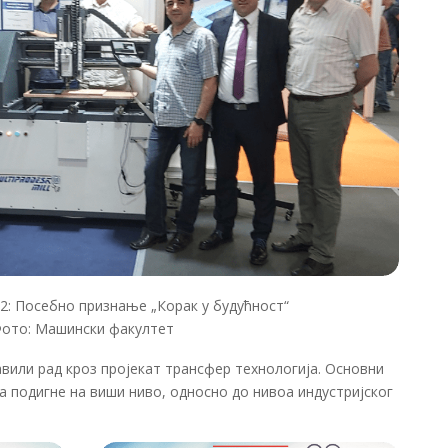
22: Посебно признање „Корак у будућност“
ото: Машински факултет
авили рад кроз пројекат трансфер технологија. Основни
а подигне на виши ниво, односно до нивоа индустријског