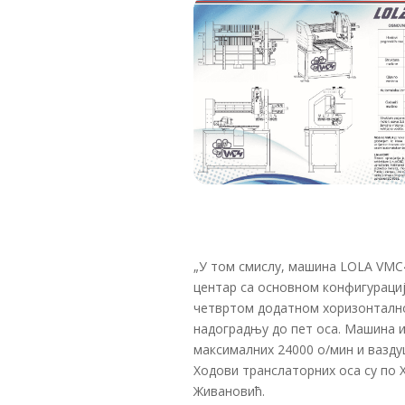
„У том смислу, машина LOLA VMC4
центар са основном конфигураци
четвртом додатном хоризонтално
надоградњу до пет оса. Машина и
максималних 24000 о/мин и вазду
Ходови транслаторних оса су по Х
Живановић.