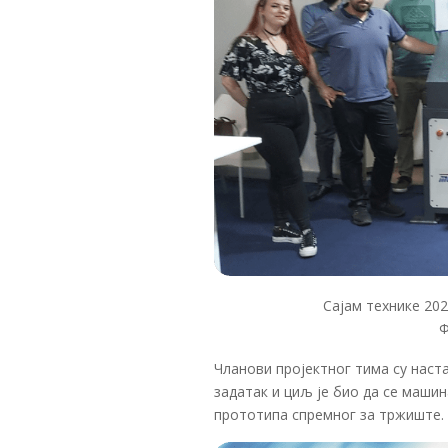
Сајам технике 20
Ф
Чланови пројектног тима су наст
задатак и циљ је био да се машин
прототипа спремног за тржиште.