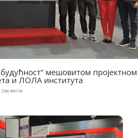
у будућност“ мешовитом пројектном
та и ЛОЛА института
,
Све вести