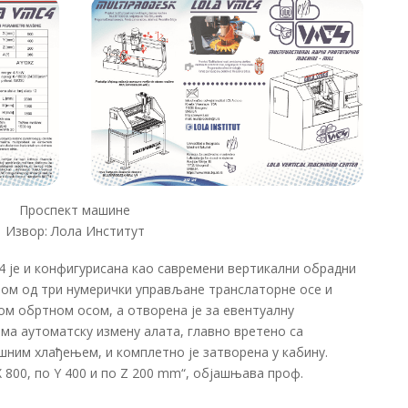
Проспект машине
Извор: Лола Институт
 je и конфигурисана као савремени вертикални обрадни
jом од три нумерички управљане транслаторне осе и
м обртном осом, а отворена је за евентуалну
ма аутоматску измену алата, главно вретено са
шним хлађењем, и комплетно је затворена у кабину.
 800, по Y 400 и по Z 200 mm“, објашњава проф.