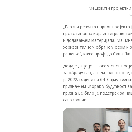
Мешовити пројектни
Ф
„Главни резултат првог пројекта
прототиповва која интегрише тр
и додавањем материјала. Машина 
хоризонталном обртном осом и з
решење“, каже проф. др Саша Жи
Додаје да је још током овог про
за обраду глодањем, односно једн
је 2022. године на 64. Сајму тех
признањем „Корак у будућност за
признање било је подстрек за наш
саговорник.