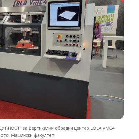
ДУЋНОСТ“ за Вертикални обрадни центар LOLA VMC4
ото: Машински факултет