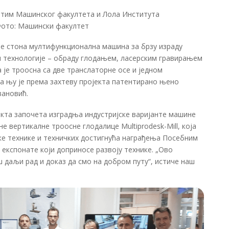
 тим Машинског факултета и Лола Института
ото: Машински факултет
 је стона мултифункционална машина за брзу израду
и технологије – обраду глодањем, ласерским гравирањем
је троосна са две транслаторне осе и једном
а њу је према захтеву пројекта патентирано њено
вановић.
јекта започета изградња индустријске варијанте машине
е вертикалне троосне глодалице Мultiprodesk-Мill, која
нике технике и техничких достигнућа награђења Посебним
 експонате који доприносе развоју технике. „Ово
 даљи рад и доказ да смо на добром путу“, истиче наш