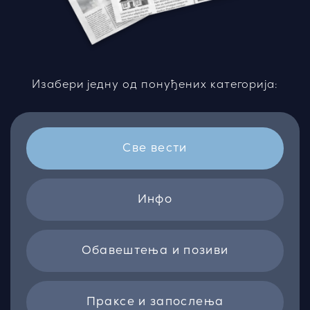
Изабери једну од понуђених категорија:
Све вести
Инфо
Обавештења и позиви
Праксе и запослења