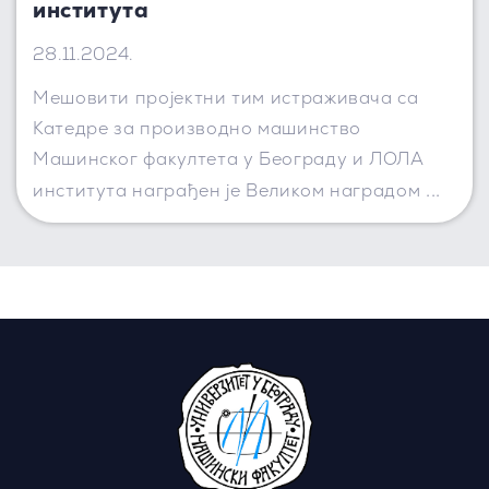
института
28.11.2024.
Мешовити пројектни тим истраживача са
Катедре за производно машинство
Машинског факултета у Београду и ЛОЛА
...
института награђен је Великом наградом